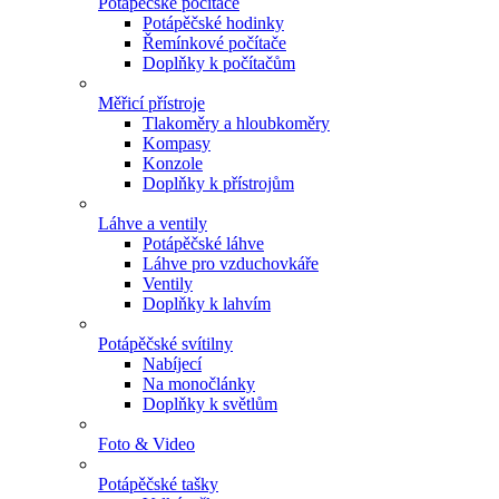
Potápěčské počítače
Potápěčské hodinky
Řemínkové počítače
Doplňky k počítačům
Měřicí přístroje
Tlakoměry a hloubkoměry
Kompasy
Konzole
Doplňky k přístrojům
Láhve a ventily
Potápěčské láhve
Láhve pro vzduchovkáře
Ventily
Doplňky k lahvím
Potápěčské svítilny
Nabíjecí
Na monočlánky
Doplňky k světlům
Foto & Video
Potápěčské tašky