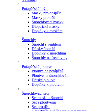
Potápěčské brýle
Masky pro dospělé
Masky pro děti
Šnorchlovací masky
Dioptrické masky
Doplňky k maskám
Šnorchly
Šnorchl s ventilem
Dětský šnorchl
Doplňky k šnorchlům
Šnorchly na freediving
Potápěčské ploutve
Ploutve na potápění
Ploutve na šnorchlování
Dětské ploutve
Doplňky k ploutvím
Šnorchlovací sety
Set maska a šnorchl
Set s ploutvemi
Set pro děti