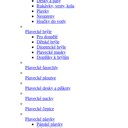
Desky a pásy
Rukávky, vesty, kola
Plavky
Neopreny
Hračky do vody
Plavecké brýle
Pro dospělé
Dětské brýle
Dioptrické brýle
Plavecké masky
Doplňky k brýlím
Plavecké šnorchly
Plavecké ploutve
Plavecké desky a piškoty
Plavecké packy
Plavecké čepice
Plavecké plavky
Pánské plavky