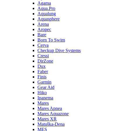
Agama
Aqua.Pro
Aqualung
Aquasphere
Arena
Aropec
Bare
Born To Swim
Cerva
Checkup Dive Systems
Cressi
DirZone
Dux
Faber
Finis
Garmin
Gear Aid
Hiko
Ipanema
Mares
Mares Apnea
Mares Aquazone
Mares XR
Matuška-Dena
MES