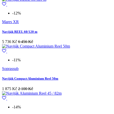
-12%
Mares XR
Naviják REEL 60/120 m
5 736 Kč
6 456 Kč
-11%
Soprassub
Naviják Compact Aluminium Reel 50m
1 875 Kč
2 100 Kč
-14%