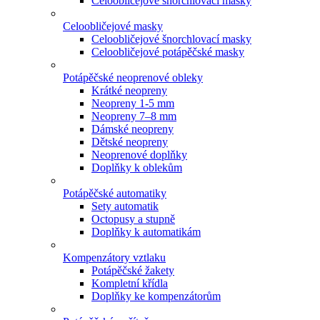
Celoobličejové šnorchlovací masky
Celoobličejové masky
Celoobličejové šnorchlovací masky
Celoobličejové potápěčské masky
Potápěčské neoprenové obleky
Krátké neopreny
Neopreny 1-5 mm
Neopreny 7–8 mm
Dámské neopreny
Dětské neopreny
Neoprenové doplňky
Doplňky k oblekům
Potápěčské automatiky
Sety automatik
Octopusy a stupně
Doplňky k automatikám
Kompenzátory vztlaku
Potápěčské žakety
Kompletní křídla
Doplňky ke kompenzátorům