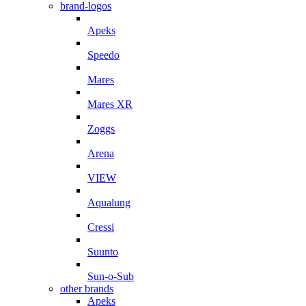
brand-logos
Apeks
Speedo
Mares
Mares XR
Zoggs
Arena
VIEW
Aqualung
Cressi
Suunto
Sun-o-Sub
other brands
Apeks