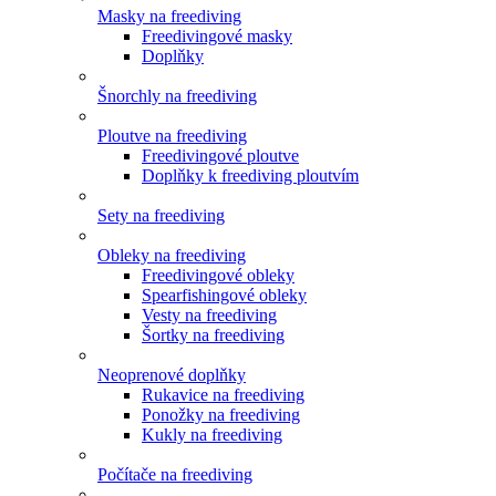
Masky na freediving
Freedivingové masky
Doplňky
Šnorchly na freediving
Ploutve na freediving
Freedivingové ploutve
Doplňky k freediving ploutvím
Sety na freediving
Obleky na freediving
Freedivingové obleky
Spearfishingové obleky
Vesty na freediving
Šortky na freediving
Neoprenové doplňky
Rukavice na freediving
Ponožky na freediving
Kukly na freediving
Počítače na freediving