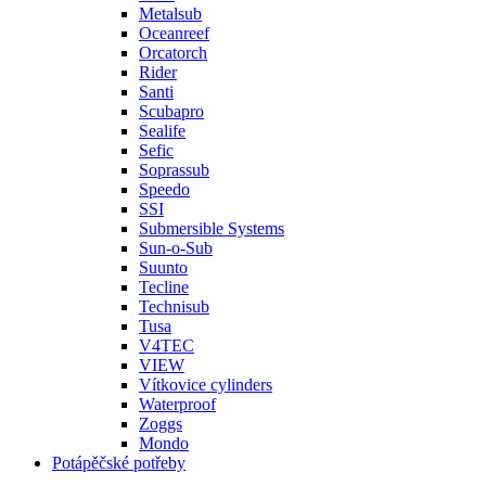
Metalsub
Oceanreef
Orcatorch
Rider
Santi
Scubapro
Sealife
Sefic
Soprassub
Speedo
SSI
Submersible Systems
Sun-o-Sub
Suunto
Tecline
Technisub
Tusa
V4TEC
VIEW
Vítkovice cylinders
Waterproof
Zoggs
Mondo
Potápěčské potřeby