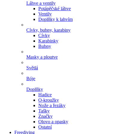
Láhve a ventily
Potápěčské láhve
Ventily
Doplňky k lahvím
Cívky, bubny, karabiny
Cívky
Karabinky
Bubny
Masky a ploutve
Světlá
Bóje
Doplňky
Hadice
O-kroužky
Nože a řezáky
Tašky
Značky
Olovo a opasky
Ostatní
Freediving