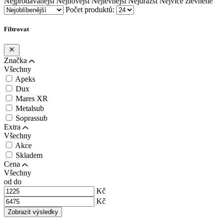
Nejprodávanější
Nejnovější
Nejlevnější
Nejdražší
Nejvíce zlevněné
Počet produktů:
Filtrovat
Značka
Všechny
Apeks
Dux
Mares XR
Metalsub
Soprassub
Extra
Všechny
Akce
Skladem
Cena
Všechny
od
do
Kč
Kč