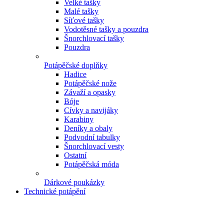
Velké tašky
Malé tašky
Síťové tašky
Vodotěsné tašky a pouzdra
Šnorchlovací tašky
Pouzdra
Potápěčské doplňky
Hadice
Potápěčské nože
Závaží a opasky
Bóje
Cívky a navijáky
Karabiny
Deníky a obaly
Podvodní tabulky
Šnorchlovací vesty
Ostatní
Potápěčská móda
Dárkové poukázky
Technické potápění