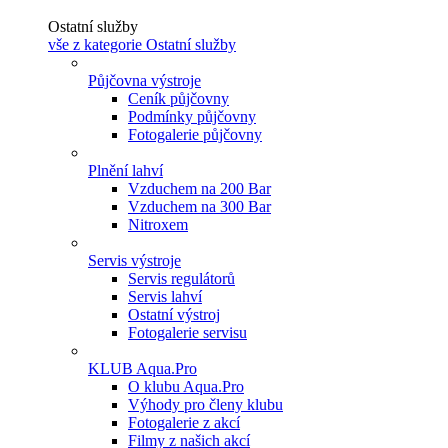
Ostatní služby
vše z kategorie Ostatní služby
Půjčovna výstroje
Ceník půjčovny
Podmínky půjčovny
Fotogalerie půjčovny
Plnění lahví
Vzduchem na 200 Bar
Vzduchem na 300 Bar
Nitroxem
Servis výstroje
Servis regulátorů
Servis lahví
Ostatní výstroj
Fotogalerie servisu
KLUB Aqua.Pro
O klubu Aqua.Pro
Výhody pro členy klubu
Fotogalerie z akcí
Filmy z našich akcí