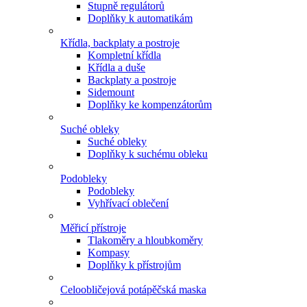
Stupně regulátorů
Doplňky k automatikám
Křídla, backplaty a postroje
Kompletní křídla
Křídla a duše
Backplaty a postroje
Sidemount
Doplňky ke kompenzátorům
Suché obleky
Suché obleky
Doplňky k suchému obleku
Podobleky
Podobleky
Vyhřívací oblečení
Měřicí přístroje
Tlakoměry a hloubkoměry
Kompasy
Doplňky k přístrojům
Celoobličejová potápěčská maska