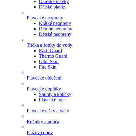
Dámské plavky
Dětské plavky
Plavecké neopreny
Krátké neopreny
Dlouhé neopreny
Dětské neopreny
Trička a šortky do vody
Rash Guard
Thermo Guard
Ultra Skin
Fire Skin
Plavecké oblečení
Plavecké doplňky
Špunty a kolíčky
Plavecké bóje
Plavecké tašky a vaky
Ručníky a ponča
Plážová obuv