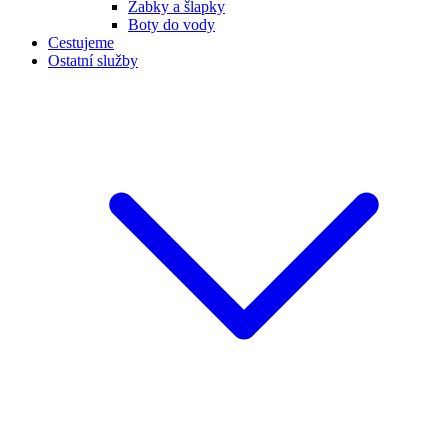
Žabky a šlapky
Boty do vody
Cestujeme
Ostatní služby