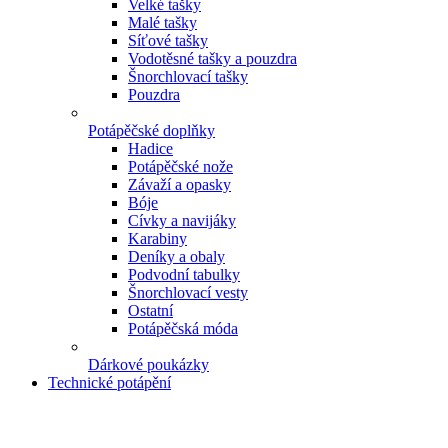
Velké tašky
Malé tašky
Síťové tašky
Vodotěsné tašky a pouzdra
Šnorchlovací tašky
Pouzdra
Potápěčské doplňky
Hadice
Potápěčské nože
Závaží a opasky
Bóje
Cívky a navijáky
Karabiny
Deníky a obaly
Podvodní tabulky
Šnorchlovací vesty
Ostatní
Potápěčská móda
Dárkové poukázky
Technické potápění