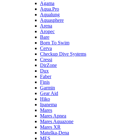
Agama
Aqua.Pro
Aqualung
Aquasphere
Arena
Aropec
Bare
Born To Swim
Cerva
Checkup Dive Systems
Cressi
DirZone
Dux
Faber
Finis
Garmin
Gear Aid
Hiko
Ipanema
Mares
Mares Apnea
Mares Aquazone
Mares XR
Matuška-Dena
MES