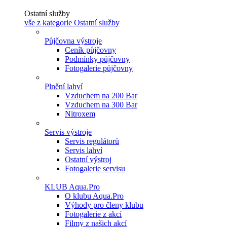
Ostatní služby
vše z kategorie Ostatní služby
Půjčovna výstroje
Ceník půjčovny
Podmínky půjčovny
Fotogalerie půjčovny
Plnění lahví
Vzduchem na 200 Bar
Vzduchem na 300 Bar
Nitroxem
Servis výstroje
Servis regulátorů
Servis lahví
Ostatní výstroj
Fotogalerie servisu
KLUB Aqua.Pro
O klubu Aqua.Pro
Výhody pro členy klubu
Fotogalerie z akcí
Filmy z našich akcí