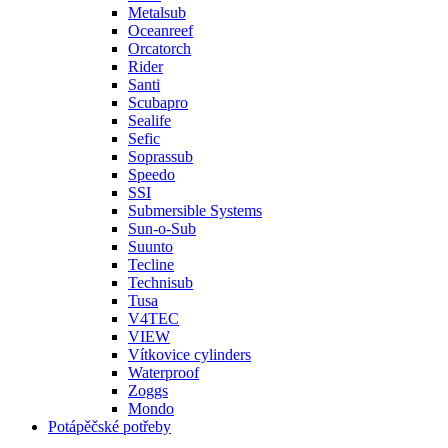
Metalsub
Oceanreef
Orcatorch
Rider
Santi
Scubapro
Sealife
Sefic
Soprassub
Speedo
SSI
Submersible Systems
Sun-o-Sub
Suunto
Tecline
Technisub
Tusa
V4TEC
VIEW
Vítkovice cylinders
Waterproof
Zoggs
Mondo
Potápěčské potřeby