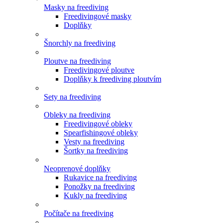
Masky na freediving
Freedivingové masky
Doplňky
Šnorchly na freediving
Ploutve na freediving
Freedivingové ploutve
Doplňky k freediving ploutvím
Sety na freediving
Obleky na freediving
Freedivingové obleky
Spearfishingové obleky
Vesty na freediving
Šortky na freediving
Neoprenové doplňky
Rukavice na freediving
Ponožky na freediving
Kukly na freediving
Počítače na freediving