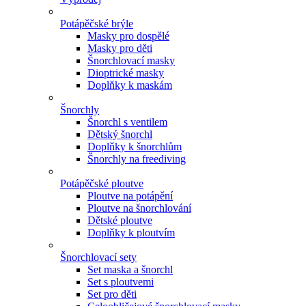
Potápěčské brýle
Masky pro dospělé
Masky pro děti
Šnorchlovací masky
Dioptrické masky
Doplňky k maskám
Šnorchly
Šnorchl s ventilem
Dětský šnorchl
Doplňky k šnorchlům
Šnorchly na freediving
Potápěčské ploutve
Ploutve na potápění
Ploutve na šnorchlování
Dětské ploutve
Doplňky k ploutvím
Šnorchlovací sety
Set maska a šnorchl
Set s ploutvemi
Set pro děti