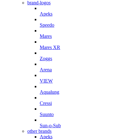
brand-logos
Apeks
Speedo
Mares
Mares XR
Zoggs
Arena
VIEW
Aqualung
Cressi
Suunto
Sun-o-Sub
other brands
Apeks