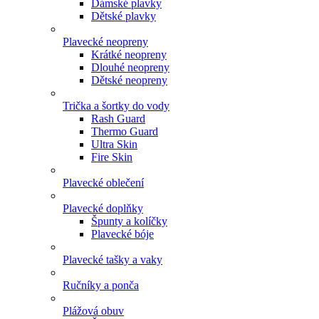
Dámské plavky
Dětské plavky
Plavecké neopreny
Krátké neopreny
Dlouhé neopreny
Dětské neopreny
Trička a šortky do vody
Rash Guard
Thermo Guard
Ultra Skin
Fire Skin
Plavecké oblečení
Plavecké doplňky
Špunty a kolíčky
Plavecké bóje
Plavecké tašky a vaky
Ručníky a ponča
Plážová obuv