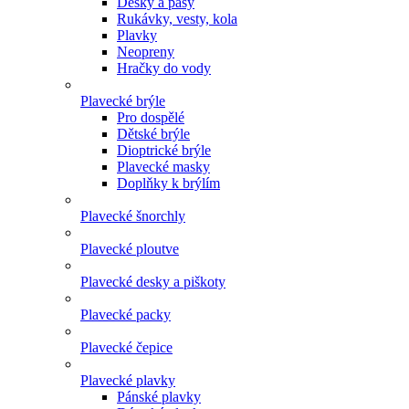
Desky a pásy
Rukávky, vesty, kola
Plavky
Neopreny
Hračky do vody
Plavecké brýle
Pro dospělé
Dětské brýle
Dioptrické brýle
Plavecké masky
Doplňky k brýlím
Plavecké šnorchly
Plavecké ploutve
Plavecké desky a piškoty
Plavecké packy
Plavecké čepice
Plavecké plavky
Pánské plavky