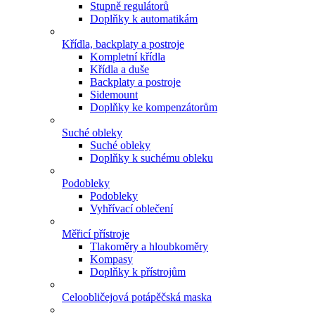
Stupně regulátorů
Doplňky k automatikám
Křídla, backplaty a postroje
Kompletní křídla
Křídla a duše
Backplaty a postroje
Sidemount
Doplňky ke kompenzátorům
Suché obleky
Suché obleky
Doplňky k suchému obleku
Podobleky
Podobleky
Vyhřívací oblečení
Měřicí přístroje
Tlakoměry a hloubkoměry
Kompasy
Doplňky k přístrojům
Celoobličejová potápěčská maska