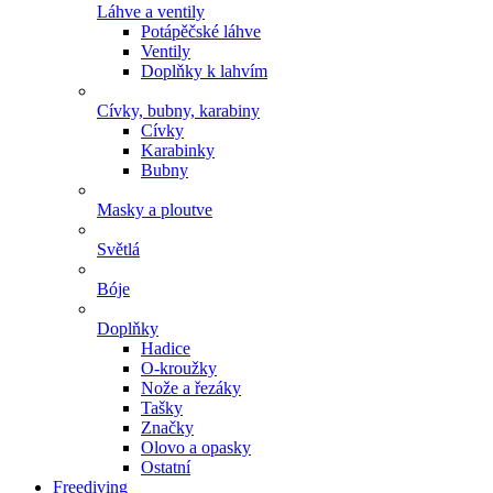
Láhve a ventily
Potápěčské láhve
Ventily
Doplňky k lahvím
Cívky, bubny, karabiny
Cívky
Karabinky
Bubny
Masky a ploutve
Světlá
Bóje
Doplňky
Hadice
O-kroužky
Nože a řezáky
Tašky
Značky
Olovo a opasky
Ostatní
Freediving