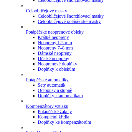
Celoobličejové šnorchlovací masky
Celoobličejové masky
Celoobličejové šnorchlovací masky
Celoobličejové potápěčské masky
Potápěčské neoprenové obleky
Krátké neopreny
Neopreny 1-5 mm
Neopreny 7–8 mm
Dámské neopreny
Dětské neopreny
Neoprenové doplňky
Doplňky k oblekům
Potápěčské automatiky
Sety automatik
Octopusy a stupně
Doplňky k automatikám
Kompenzátory vztlaku
Potápěčské žakety
Kompletní křídla
Doplňky ke kompenzátorům