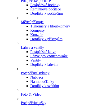
Potápěčské počítače
Potápěčské hodinky
Řemínkové počítače
Doplňky k počítačům
Měřicí přístroje
Tlakoměry a hloubkoměry
Kompasy
Konzole
Doplňky k přístrojům
Láhve a ventily
Potápěčské láhve
Láhve pro vzduchovkáře
Ventily
Doplňky k lahvím
Potápěčské svítilny
Nabíjecí
Na monočlánky
Doplňky k světlům
Foto & Video
Potápěčské tašky