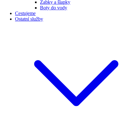
Žabky a šlapky
Boty do vody
Cestujeme
Ostatní služby