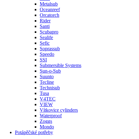
Metalsub
Oceanreef
Orcatorch
Rider
Santi
Scubapro
Sealife
Sefic
Soprassub
Speedo
SSI
Submersible Systems
Sun-o-Sub
Suunto
Tecline
Technisub
Tusa
V4TEC
VIEW
Vítkovice cylinders
Waterproof
Zoggs
Mondo
Potápěčské potřeby