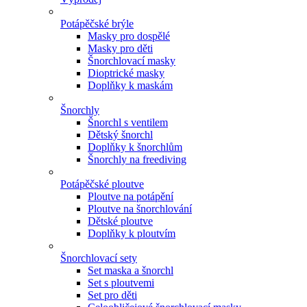
Potápěčské brýle
Masky pro dospělé
Masky pro děti
Šnorchlovací masky
Dioptrické masky
Doplňky k maskám
Šnorchly
Šnorchl s ventilem
Dětský šnorchl
Doplňky k šnorchlům
Šnorchly na freediving
Potápěčské ploutve
Ploutve na potápění
Ploutve na šnorchlování
Dětské ploutve
Doplňky k ploutvím
Šnorchlovací sety
Set maska a šnorchl
Set s ploutvemi
Set pro děti