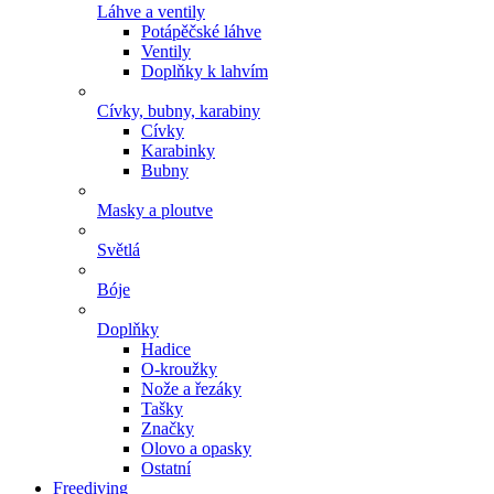
Láhve a ventily
Potápěčské láhve
Ventily
Doplňky k lahvím
Cívky, bubny, karabiny
Cívky
Karabinky
Bubny
Masky a ploutve
Světlá
Bóje
Doplňky
Hadice
O-kroužky
Nože a řezáky
Tašky
Značky
Olovo a opasky
Ostatní
Freediving