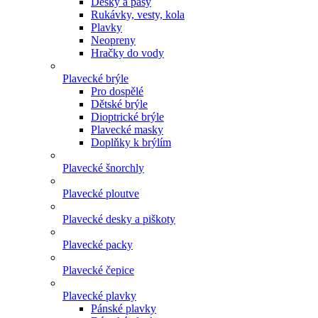
Desky a pásy
Rukávky, vesty, kola
Plavky
Neopreny
Hračky do vody
Plavecké brýle
Pro dospělé
Dětské brýle
Dioptrické brýle
Plavecké masky
Doplňky k brýlím
Plavecké šnorchly
Plavecké ploutve
Plavecké desky a piškoty
Plavecké packy
Plavecké čepice
Plavecké plavky
Pánské plavky