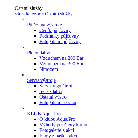
Ostatní služby
vše z kategorie Ostatní služby
Půjčovna výstroje
Ceník půjčovny
Podmínky půjčovny
Fotogalerie půjčovny
Plnění lahví
Vzduchem na 200 Bar
Vzduchem na 300 Bar
Nitroxem
Servis výstroje
Servis regulátorů
Servis lahví
Ostatní výstroj
Fotogalerie servisu
KLUB Aqua.Pro
O klubu Aqua.Pro
Výhody pro členy klubu
Fotogalerie z akcí
Filmy z našich akcí