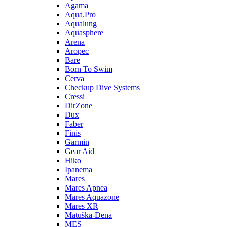
Agama
Aqua.Pro
Aqualung
Aquasphere
Arena
Aropec
Bare
Born To Swim
Cerva
Checkup Dive Systems
Cressi
DirZone
Dux
Faber
Finis
Garmin
Gear Aid
Hiko
Ipanema
Mares
Mares Apnea
Mares Aquazone
Mares XR
Matuška-Dena
MES