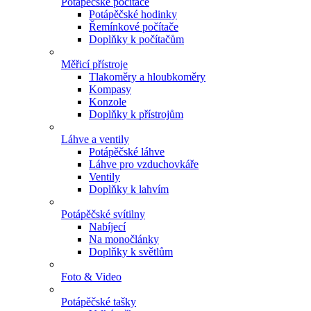
Potápěčské počítače
Potápěčské hodinky
Řemínkové počítače
Doplňky k počítačům
Měřicí přístroje
Tlakoměry a hloubkoměry
Kompasy
Konzole
Doplňky k přístrojům
Láhve a ventily
Potápěčské láhve
Láhve pro vzduchovkáře
Ventily
Doplňky k lahvím
Potápěčské svítilny
Nabíjecí
Na monočlánky
Doplňky k světlům
Foto & Video
Potápěčské tašky