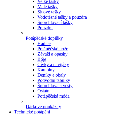
Velké tašky
Malé tašky
Síťové tašky
Vodotěsné tašky a pouzdra
Šnorchlovací tašky
Pouzdra
Potápěčské doplňky
Hadice
Potápěčské nože
Závaží a opasky
Bóje
Cívky a navijáky
Karabiny
Deníky a obaly
Podvodní tabulky
Šnorchlovací vesty
Ostatní
Potápěčská móda
Dárkové poukázky
Technické potápění