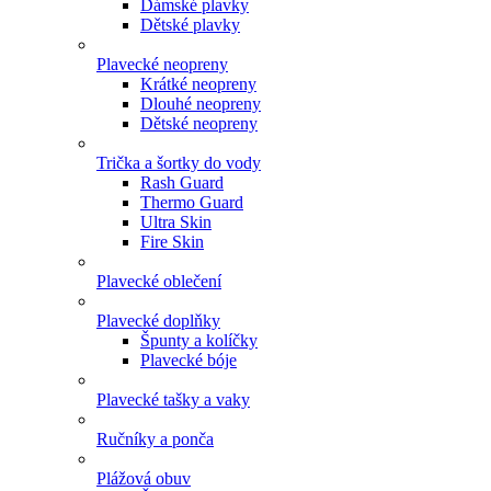
Dámské plavky
Dětské plavky
Plavecké neopreny
Krátké neopreny
Dlouhé neopreny
Dětské neopreny
Trička a šortky do vody
Rash Guard
Thermo Guard
Ultra Skin
Fire Skin
Plavecké oblečení
Plavecké doplňky
Špunty a kolíčky
Plavecké bóje
Plavecké tašky a vaky
Ručníky a ponča
Plážová obuv