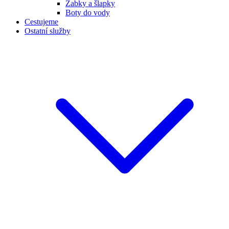
Žabky a šlapky
Boty do vody
Cestujeme
Ostatní služby