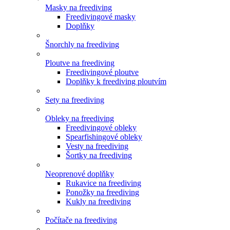
Masky na freediving
Freedivingové masky
Doplňky
Šnorchly na freediving
Ploutve na freediving
Freedivingové ploutve
Doplňky k freediving ploutvím
Sety na freediving
Obleky na freediving
Freedivingové obleky
Spearfishingové obleky
Vesty na freediving
Šortky na freediving
Neoprenové doplňky
Rukavice na freediving
Ponožky na freediving
Kukly na freediving
Počítače na freediving