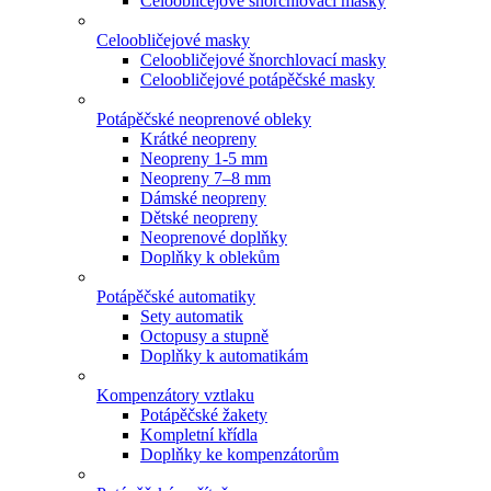
Celoobličejové šnorchlovací masky
Celoobličejové masky
Celoobličejové šnorchlovací masky
Celoobličejové potápěčské masky
Potápěčské neoprenové obleky
Krátké neopreny
Neopreny 1-5 mm
Neopreny 7–8 mm
Dámské neopreny
Dětské neopreny
Neoprenové doplňky
Doplňky k oblekům
Potápěčské automatiky
Sety automatik
Octopusy a stupně
Doplňky k automatikám
Kompenzátory vztlaku
Potápěčské žakety
Kompletní křídla
Doplňky ke kompenzátorům