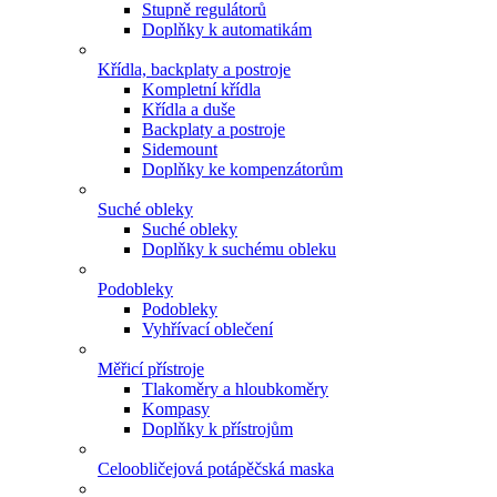
Stupně regulátorů
Doplňky k automatikám
Křídla, backplaty a postroje
Kompletní křídla
Křídla a duše
Backplaty a postroje
Sidemount
Doplňky ke kompenzátorům
Suché obleky
Suché obleky
Doplňky k suchému obleku
Podobleky
Podobleky
Vyhřívací oblečení
Měřicí přístroje
Tlakoměry a hloubkoměry
Kompasy
Doplňky k přístrojům
Celoobličejová potápěčská maska