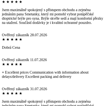
★
★
★
★
★
Jsem maximálně spokojený s přístupem obchodu a zejména
jednáním pana Smetanky, který mi pomohl vybrat potápěčské
dioptrické brýle pro syna. Brýle skvěle sedí a mají komfortní přezky
na utažení. Součástí dodávky je i kvalitní ochranné pouzdro.
Ověřený zákazník
28.07.2026
★
★
★
★
★
Dobrá Cena
Ověřený zákazník
11.07.2026
★
★
★
★
★
+
Excellent prices Communication with information about
delays/delivery Excellent packing and delivery
Ověřený zákazník
31.07.2026
★
★
★
★
★
Jsem maximálně spokojený s přístupem obchodu a zejména
jednáním pana Smetanky, který mi pomohl vybrat potápěčské