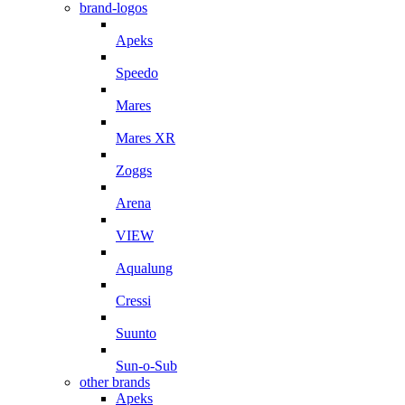
brand-logos
Apeks
Speedo
Mares
Mares XR
Zoggs
Arena
VIEW
Aqualung
Cressi
Suunto
Sun-o-Sub
other brands
Apeks