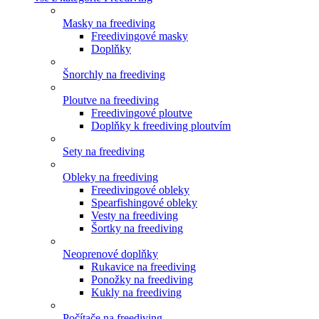
Masky na freediving
Freedivingové masky
Doplňky
Šnorchly na freediving
Ploutve na freediving
Freedivingové ploutve
Doplňky k freediving ploutvím
Sety na freediving
Obleky na freediving
Freedivingové obleky
Spearfishingové obleky
Vesty na freediving
Šortky na freediving
Neoprenové doplňky
Rukavice na freediving
Ponožky na freediving
Kukly na freediving
Počítače na freediving