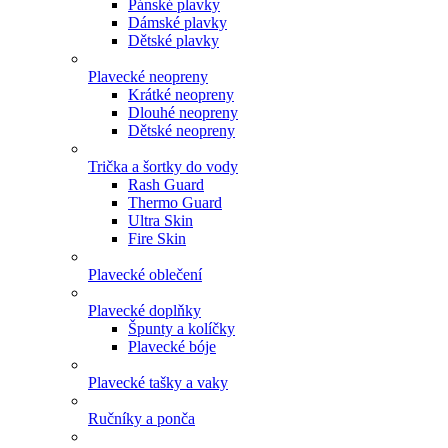
Pánské plavky
Dámské plavky
Dětské plavky
Plavecké neopreny
Krátké neopreny
Dlouhé neopreny
Dětské neopreny
Trička a šortky do vody
Rash Guard
Thermo Guard
Ultra Skin
Fire Skin
Plavecké oblečení
Plavecké doplňky
Špunty a kolíčky
Plavecké bóje
Plavecké tašky a vaky
Ručníky a ponča