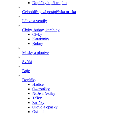
Doplňky k přístrojům
Celoobličejová potápěčská maska
Láhve a ventily
Cívky, bubny, karabiny
Cívky
Karabinky
Bubny
Masky a ploutve
Světlá
Bóje
Doplňky
Hadice
O-kroužky
Nože a řezáky
Tašky
Značky
Olovo a opasky
Ostatní