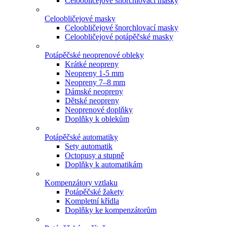
Celoobličejové šnorchlovací masky
Celoobličejové masky
Celoobličejové šnorchlovací masky
Celoobličejové potápěčské masky
Potápěčské neoprenové obleky
Krátké neopreny
Neopreny 1-5 mm
Neopreny 7–8 mm
Dámské neopreny
Dětské neopreny
Neoprenové doplňky
Doplňky k oblekům
Potápěčské automatiky
Sety automatik
Octopusy a stupně
Doplňky k automatikám
Kompenzátory vztlaku
Potápěčské žakety
Kompletní křídla
Doplňky ke kompenzátorům