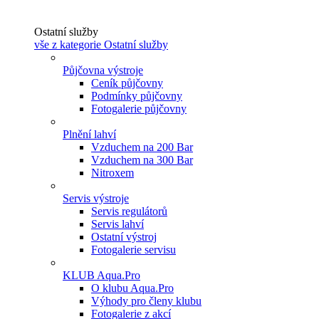
Ostatní služby
vše z kategorie Ostatní služby
Půjčovna výstroje
Ceník půjčovny
Podmínky půjčovny
Fotogalerie půjčovny
Plnění lahví
Vzduchem na 200 Bar
Vzduchem na 300 Bar
Nitroxem
Servis výstroje
Servis regulátorů
Servis lahví
Ostatní výstroj
Fotogalerie servisu
KLUB Aqua.Pro
O klubu Aqua.Pro
Výhody pro členy klubu
Fotogalerie z akcí