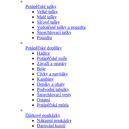
Potápěčské tašky
Velké tašky
Malé tašky
Síťové tašky
Vodotěsné tašky a pouzdra
Šnorchlovací tašky
Pouzdra
Potápěčské doplňky
Hadice
Potápěčské nože
Závaží a opasky
Bóje
Cívky a navijáky
Karabiny
Deníky a obaly
Podvodní tabulky
Šnorchlovací vesty
Ostatní
Potápěčská móda
Dárkové poukázky
Nákupní poukázky
Darování kurzů