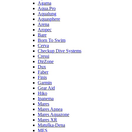
Agama
Aqua.Pro
Aqualung
Aquasphere
Arena
Aropec
Bare
Born To Swim
Cerva
Checkup Dive Systems
Cressi
DirZone
Dux
Faber
Finis
Garmin
Gear Aid
Hiko
Ipanema
Mares
Mares Apnea
Mares Aquazone
Mares XR
Matuška-Dena
MES