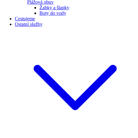
Plážová obuv
Žabky a šlapky
Boty do vody
Cestujeme
Ostatní služby