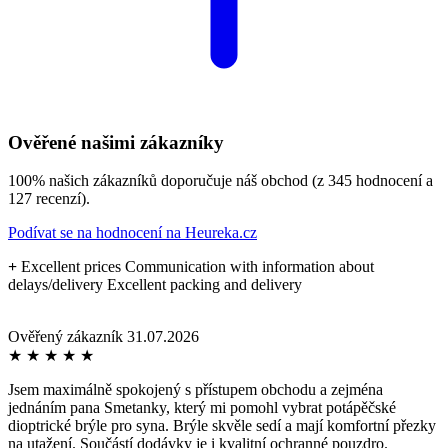
Ověřené našimi zákazníky
100% našich zákazníků doporučuje náš obchod (z 345 hodnocení a
127 recenzí).
Podívat se na hodnocení na Heureka.cz
+
Excellent prices Communication with information about
delays/delivery Excellent packing and delivery
Ověřený zákazník
31.07.2026
★
★
★
★
★
Jsem maximálně spokojený s přístupem obchodu a zejména
jednáním pana Smetanky, který mi pomohl vybrat potápěčské
dioptrické brýle pro syna. Brýle skvěle sedí a mají komfortní přezky
na utažení. Součástí dodávky je i kvalitní ochranné pouzdro.