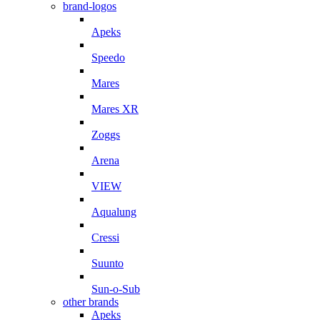
brand-logos
Apeks
Speedo
Mares
Mares XR
Zoggs
Arena
VIEW
Aqualung
Cressi
Suunto
Sun-o-Sub
other brands
Apeks