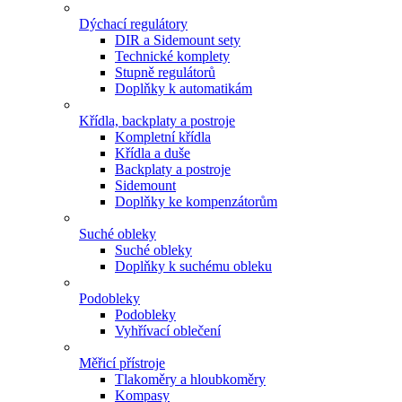
Dýchací regulátory
DIR a Sidemount sety
Technické komplety
Stupně regulátorů
Doplňky k automatikám
Křídla, backplaty a postroje
Kompletní křídla
Křídla a duše
Backplaty a postroje
Sidemount
Doplňky ke kompenzátorům
Suché obleky
Suché obleky
Doplňky k suchému obleku
Podobleky
Podobleky
Vyhřívací oblečení
Měřicí přístroje
Tlakoměry a hloubkoměry
Kompasy