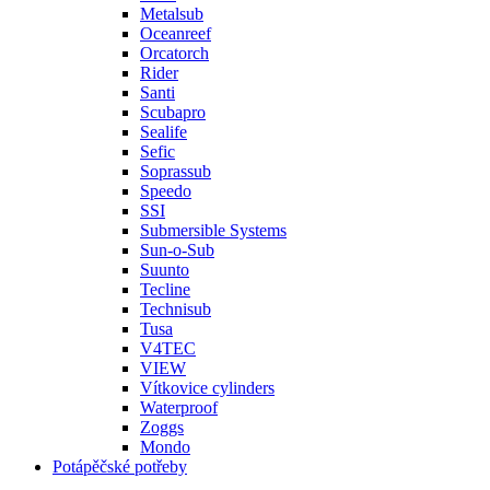
Metalsub
Oceanreef
Orcatorch
Rider
Santi
Scubapro
Sealife
Sefic
Soprassub
Speedo
SSI
Submersible Systems
Sun-o-Sub
Suunto
Tecline
Technisub
Tusa
V4TEC
VIEW
Vítkovice cylinders
Waterproof
Zoggs
Mondo
Potápěčské potřeby