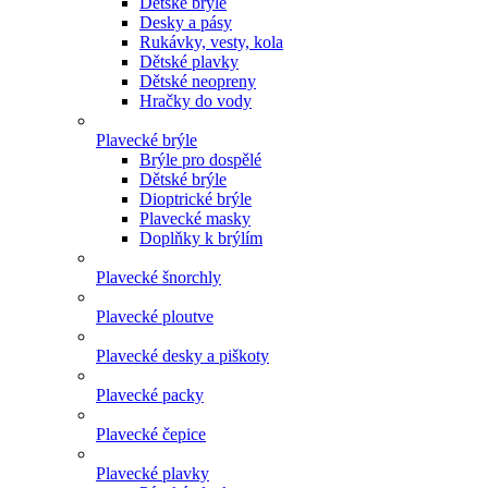
Dětské brýle
Desky a pásy
Rukávky, vesty, kola
Dětské plavky
Dětské neopreny
Hračky do vody
Plavecké brýle
Brýle pro dospělé
Dětské brýle
Dioptrické brýle
Plavecké masky
Doplňky k brýlím
Plavecké šnorchly
Plavecké ploutve
Plavecké desky a piškoty
Plavecké packy
Plavecké čepice
Plavecké plavky