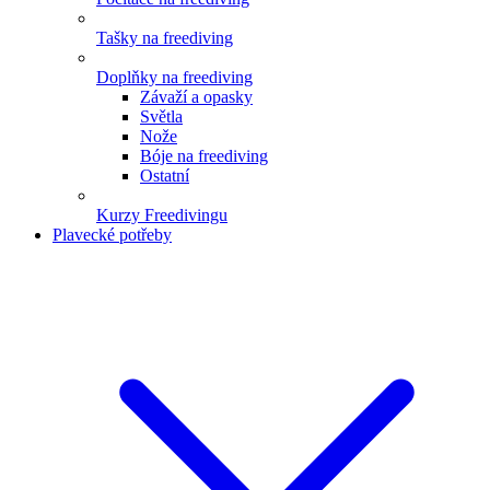
Tašky na freediving
Doplňky na freediving
Závaží a opasky
Světla
Nože
Bóje na freediving
Ostatní
Kurzy Freedivingu
Plavecké potřeby