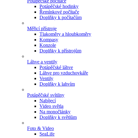
Potápěčské počítače
Potápěčské hodinky
Řemínkové počítače
Doplňky k počítačům
Měřicí přístroje
Tlakoměry a hloubkoměry
Kompasy
Konzole
Doplňky k přístrojům
Láhve a ventily
Potápěčské láhve
Láhve pro vzduchovkáře
Ventily
Doplňky k lahvím
Potápěčské svítilny
Nabíjecí
Video světla
Na monočlánky
Doplňky k světlům
Foto & Video
SeaLife