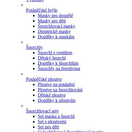
Potápěčské brýle
Masky pro dospělé
Masky pro děti
Šnorchlovací masky
Dioptrické masky
Doplňky k maskám
Šnorchly
Šnorchl s ventilem
Dětský šnorchl
Doplňky k šnorchlům
Šnorchly na freediving
Potápěčské ploutve
Ploutve na potápění
Ploutve na šnorchlování
Dětské ploutve
Doplňky k ploutvím
Šnorchlovací sety
Set maska a šnorchl
Set s ploutvemi
Set pro děti