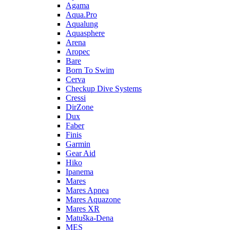
Agama
Aqua.Pro
Aqualung
Aquasphere
Arena
Aropec
Bare
Born To Swim
Cerva
Checkup Dive Systems
Cressi
DirZone
Dux
Faber
Finis
Garmin
Gear Aid
Hiko
Ipanema
Mares
Mares Apnea
Mares Aquazone
Mares XR
Matuška-Dena
MES