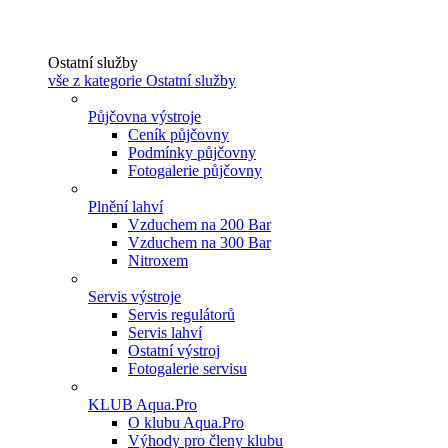
Ostatní služby
vše z kategorie Ostatní služby
Půjčovna výstroje
Ceník půjčovny
Podmínky půjčovny
Fotogalerie půjčovny
Plnění lahví
Vzduchem na 200 Bar
Vzduchem na 300 Bar
Nitroxem
Servis výstroje
Servis regulátorů
Servis lahví
Ostatní výstroj
Fotogalerie servisu
KLUB Aqua.Pro
O klubu Aqua.Pro
Výhody pro členy klubu