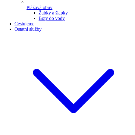
Plážová obuv
Žabky a šlapky
Boty do vody
Cestujeme
Ostatní služby