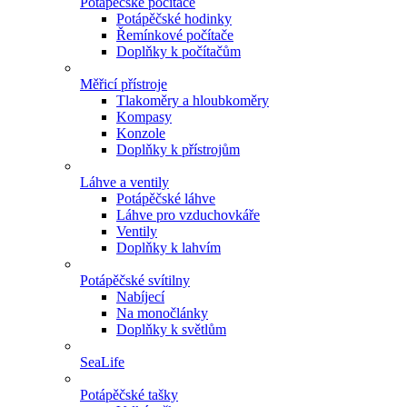
Potápěčské počítače
Potápěčské hodinky
Řemínkové počítače
Doplňky k počítačům
Měřicí přístroje
Tlakoměry a hloubkoměry
Kompasy
Konzole
Doplňky k přístrojům
Láhve a ventily
Potápěčské láhve
Láhve pro vzduchovkáře
Ventily
Doplňky k lahvím
Potápěčské svítilny
Nabíjecí
Na monočlánky
Doplňky k světlům
SeaLife
Potápěčské tašky