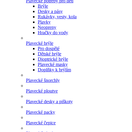
Plavecké potřeby pro děti
Brýle
Desky a pásy
Rukávky, vesty, kola
Plavky
Neopreny
Hračky do vody
Plavecké brýle
Pro dospělé
Dětské brýle
Dioptrické brýle
Plavecké masky
Doplňky k brýlím
Plavecké šnorchly
Plavecké ploutve
Plavecké desky a piškoty
Plavecké packy
Plavecké čepice