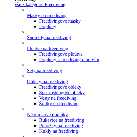
vše z kategorie Freediving
Masky na freediving
Freedivingové masky
Doplňky
Šnorchly na freediving
Ploutve na freediving
Freedivingové ploutve
Doplňky k freediving ploutvím
Sety na freediving
Obleky na freediving
Freedivingové obleky
Spearfishingové obleky
Vesty na freediving
Šortky na freediving
Neoprenové doplňky
Rukavice na freediving
Ponožky na freediving
Kukly na freediving