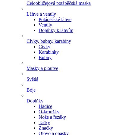
Celoobličejová potápěčská maska
Láhve a ventily
Potápěčské láhve
Ventily
Doplňky k lahvím
Cívky, bubny, karabiny
Cívky
Karabinky
Bubny
Masky a ploutve
Světlá
Bóje
Doplňky
Hadice
O-kroužky
Nože a řezáky
Tašky
Značky
Olovo a opasky