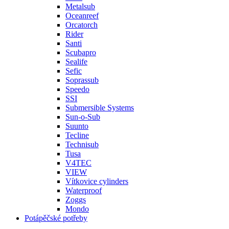
Metalsub
Oceanreef
Orcatorch
Rider
Santi
Scubapro
Sealife
Sefic
Soprassub
Speedo
SSI
Submersible Systems
Sun-o-Sub
Suunto
Tecline
Technisub
Tusa
V4TEC
VIEW
Vítkovice cylinders
Waterproof
Zoggs
Mondo
Potápěčské potřeby