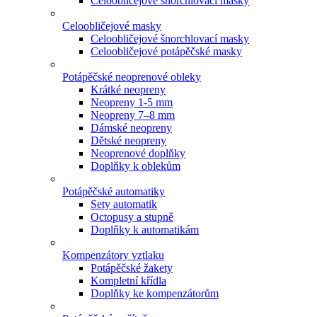
Celoobličejové šnorchlovací masky
Celoobličejové masky
Celoobličejové šnorchlovací masky
Celoobličejové potápěčské masky
Potápěčské neoprenové obleky
Krátké neopreny
Neopreny 1-5 mm
Neopreny 7–8 mm
Dámské neopreny
Dětské neopreny
Neoprenové doplňky
Doplňky k oblekům
Potápěčské automatiky
Sety automatik
Octopusy a stupně
Doplňky k automatikám
Kompenzátory vztlaku
Potápěčské žakety
Kompletní křídla
Doplňky ke kompenzátorům