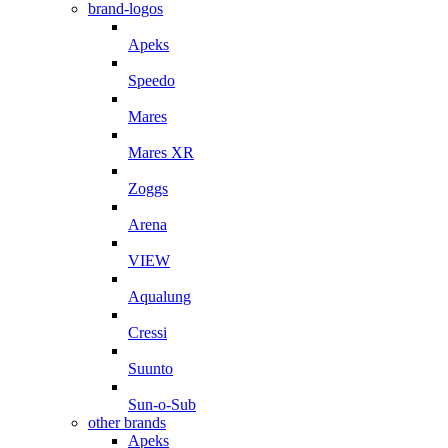
brand-logos
Apeks
Speedo
Mares
Mares XR
Zoggs
Arena
VIEW
Aqualung
Cressi
Suunto
Sun-o-Sub
other brands
Apeks