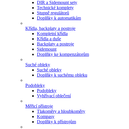
DIR a Sidemount sety
Technické komplety
Stupně regulátorů
Doplňky k automatikám
Křídla, backplaty a postroje
Kompletní křídla
Křídla a duše
Backplaty a postroje
Sidemount
Doplňky ke kompenzátorům
Suché obleky
Suché obleky
Doplňky k suchému obleku
Podobleky
Podobleky
Vyhřívací oblečení
Měřicí přístroje
Tlakoměry a hloubkoměry
Kompasy
Doplňky k přístrojům