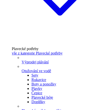
Plavecké potřeby
vše z kategorie Plavecké potřeby
Výprodej plávání
Otužování ve vodě
Sety
Rukavice
Boty a ponožky
Plavky
Čepice
Plavecké bóje
Doplňky