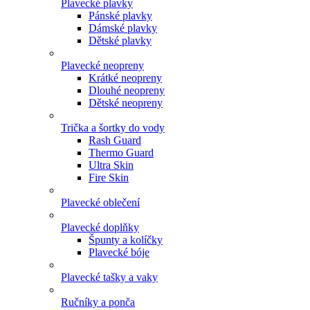
Plavecké plavky
Pánské plavky
Dámské plavky
Dětské plavky
Plavecké neopreny
Krátké neopreny
Dlouhé neopreny
Dětské neopreny
Trička a šortky do vody
Rash Guard
Thermo Guard
Ultra Skin
Fire Skin
Plavecké oblečení
Plavecké doplňky
Špunty a kolíčky
Plavecké bóje
Plavecké tašky a vaky
Ručníky a ponča