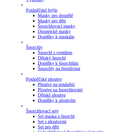
Potápěčské brýle
Masky pro dospělé
Masky pro děti
Šnorchlovací masky
Dioptrické masky
Doplňky k maskám
Šnorchly
Šnorchl s ventilem
Dětský šnorchl
Doplňky k šnorchlům
Šnorchly na freediving
Potápěčské ploutve
Ploutve na potápění
Ploutve na šnorchlování
Dětské ploutve
Doplňky k ploutvím
Šnorchlovací sety
Set maska a šnorchl
Set s ploutvemi
Set pro děti