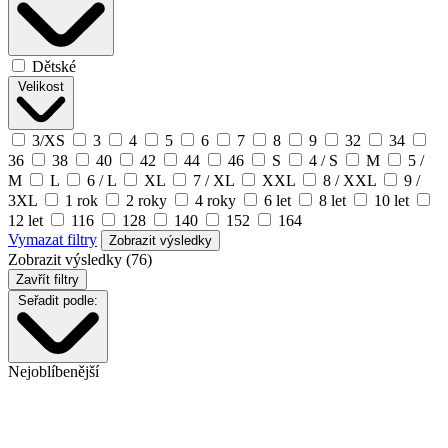
Dětské
Velikost
3/XS
3
4
5
6
7
8
9
32
34
36
38
40
42
44
46
S
4 / S
M
5 /
M
L
6 / L
XL
7 / XL
XXL
8 / XXL
9 /
3XL
1 rok
2 roky
4 roky
6 let
8 let
10 let
12 let
116
128
140
152
164
Vymazat filtry
Zobrazit výsledky (76)
Zavřít filtry
Seřadit podle:
Nejoblíbenější