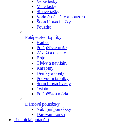
Velké tašky
Malé tašky
Síťové tašky
Vodotěsné tašky a pouzdra
Šnorchlovací tašky
Pouzdra
Potápěčské doplňky
Hadice
Potápěčské nože
Závaží a opasky
Bóje
Cívky a navijáky
Karabiny
Deníky a obaly
Podvodní tabulky
Šnorchlovací vesty
Ostatní
Potápěčská móda
Dárkové poukázky
Nákupní poukázky
Darování kurzů
Technické potápění