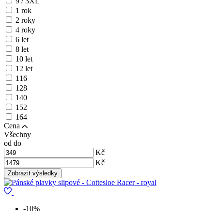
9 / 3XL
1 rok
2 roky
4 roky
6 let
8 let
10 let
12 let
116
128
140
152
164
Cena
Všechny
od
do
Kč
Kč
-10%