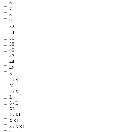
6
7
8
9
32
34
36
38
40
42
44
46
S
4 / S
M
5 / M
L
6 / L
XL
7 / XL
XXL
8 / XXL