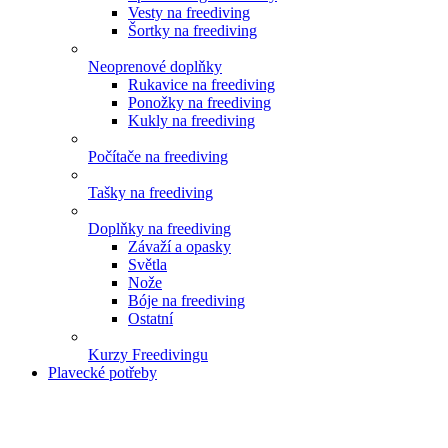
Vesty na freediving
Šortky na freediving
Neoprenové doplňky
Rukavice na freediving
Ponožky na freediving
Kukly na freediving
Počítače na freediving
Tašky na freediving
Doplňky na freediving
Závaží a opasky
Světla
Nože
Bóje na freediving
Ostatní
Kurzy Freedivingu
Plavecké potřeby