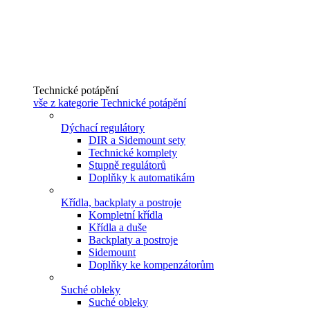
Technické potápění
vše z kategorie Technické potápění
Dýchací regulátory
DIR a Sidemount sety
Technické komplety
Stupně regulátorů
Doplňky k automatikám
Křídla, backplaty a postroje
Kompletní křídla
Křídla a duše
Backplaty a postroje
Sidemount
Doplňky ke kompenzátorům
Suché obleky
Suché obleky