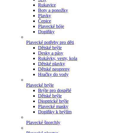
Rukavice
Boty a ponožky
Plavky
Čepice
Plavecké bóje
Doplňky
Plavecké potřeby pro děti
Dětské brýle
Desky a pásy
Rukávky, vesty, kola
Dětské plavky
Dětské neopreny
Hračky do vody
Plavecké brýle
Brýle pro dospělé
Dětské brýle
Dioptrické brýle
Plavecké masky
Doplňky k brýlím
Plavecké šnorchly