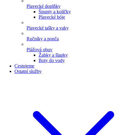
Plavecké doplňky
Špunty a kolíčky
Plavecké bóje
Plavecké tašky a vaky
Ručníky a ponča
Plážová obuv
Žabky a šlapky
Boty do vody
Cestujeme
Ostatní služby