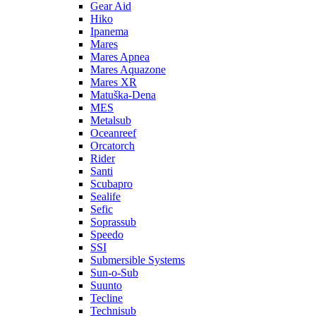
Gear Aid
Hiko
Ipanema
Mares
Mares Apnea
Mares Aquazone
Mares XR
Matuška-Dena
MES
Metalsub
Oceanreef
Orcatorch
Rider
Santi
Scubapro
Sealife
Sefic
Soprassub
Speedo
SSI
Submersible Systems
Sun-o-Sub
Suunto
Tecline
Technisub