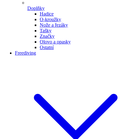
Doplňky
Hadice
O-kroužky
Nože a řezáky
Tašky
Značky
Olovo a opasky
Ostatní
Freediving