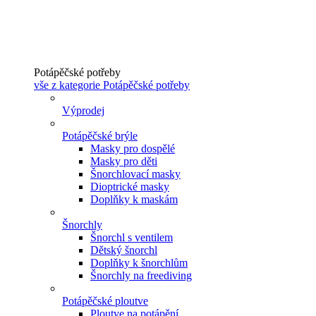
Potápěčské potřeby
vše z kategorie Potápěčské potřeby
Výprodej
Potápěčské brýle
Masky pro dospělé
Masky pro děti
Šnorchlovací masky
Dioptrické masky
Doplňky k maskám
Šnorchly
Šnorchl s ventilem
Dětský šnorchl
Doplňky k šnorchlům
Šnorchly na freediving
Potápěčské ploutve
Ploutve na potápění