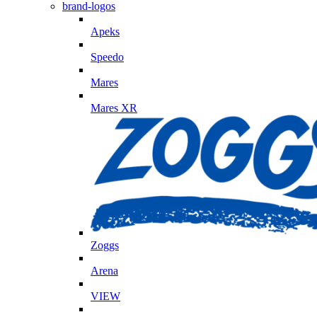
brand-logos
Apeks
Speedo
Mares
Mares XR
Zoggs
Arena
VIEW