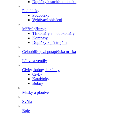
Doplňky k suchému obleku
Podobleky
Podobleky
Vyhřívací oblečení
Měřicí přístroje
Tlakoměry a hloubkoměry
Kompasy
Doplňky k přístrojům
Celoobličejová potápěčská maska
Láhve a ventily
Cívky, bubny, karabiny
Cívky
Karabinky
Bubny
Masky a ploutve
Světlá
Bóje