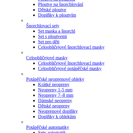
Ploutve na šnorchlování
Dětské ploutve
Doplňky k ploutvím
Šnorchlovací sety
Set maska a šnorchl
Set s ploutvemi
Set pro děti
Celoobličejové šnorchlovací masky
Celoobličejové masky
Celoobličejové šnorchlovací masky
Celoobličejové potápěčské masky
Potápěčské neoprenové obleky
Krátké neopreny
Neopreny 1-5 mm
Neopreny 7–8 mm
Dámské neopreny
Dětské neopreny
Neoprenové doplňky
Doplňky k oblekům
Potápěčské automatiky
Sety automatik