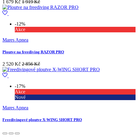
1 679 Kč
1 919 Kč
-12%
Akce
Mares Apnea
Ploutve na freediving RAZOR PRO
2 520 Kč
2 856 Kč
-17%
Akce
Nové
Mares Apnea
Freedivingové ploutve X-WING SHORT PRO