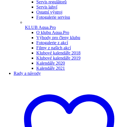
Servis regulátorů
Servis lahví
Ostatní výstroj
Fotogalerie servisu
KLUB Aqua.Pro
O klubu Aqua.Pro
Výhody pro členy klubu
Fotogalerie z akcí
Filmy z našich akcí
Klubové kalendáře 2018
Klubové kalendáře 2019
Kalendáře 2020
Kalendáře 2021
Rady a návody