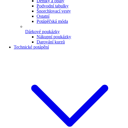
Deníky a obaly
Podvodní tabulky
Šnorchlovací vesty
Ostatní
Potápěčská móda
Dárkové poukázky
Nákupní poukázky
Darování kurzů
Technické potápění