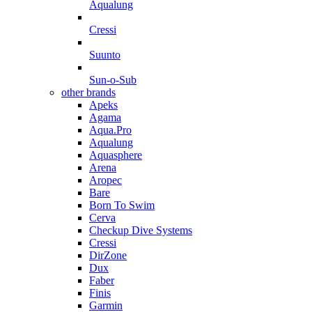
Aqualung
Cressi
Suunto
Sun-o-Sub
other brands
Apeks
Agama
Aqua.Pro
Aqualung
Aquasphere
Arena
Aropec
Bare
Born To Swim
Cerva
Checkup Dive Systems
Cressi
DirZone
Dux
Faber
Finis
Garmin