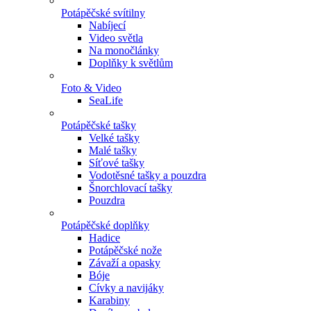
Potápěčské svítilny
Nabíjecí
Video světla
Na monočlánky
Doplňky k světlům
Foto & Video
SeaLife
Potápěčské tašky
Velké tašky
Malé tašky
Síťové tašky
Vodotěsné tašky a pouzdra
Šnorchlovací tašky
Pouzdra
Potápěčské doplňky
Hadice
Potápěčské nože
Závaží a opasky
Bóje
Cívky a navijáky
Karabiny