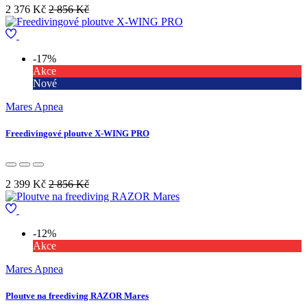
2 376 Kč
2 856 Kč
-17%
Akce
Nové
Mares Apnea
Freedivingové ploutve X-WING PRO
2 399 Kč
2 856 Kč
-12%
Akce
Mares Apnea
Ploutve na freediving RAZOR Mares