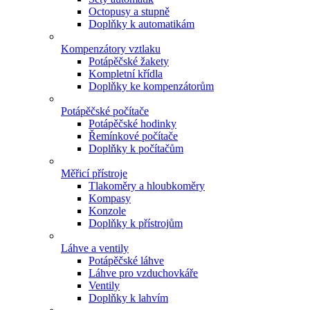
Octopusy a stupně
Doplňky k automatikám
Kompenzátory vztlaku
Potápěčské žakety
Kompletní křídla
Doplňky ke kompenzátorům
Potápěčské počítače
Potápěčské hodinky
Řemínkové počítače
Doplňky k počítačům
Měřicí přístroje
Tlakoměry a hloubkoměry
Kompasy
Konzole
Doplňky k přístrojům
Láhve a ventily
Potápěčské láhve
Láhve pro vzduchovkáře
Ventily
Doplňky k lahvím