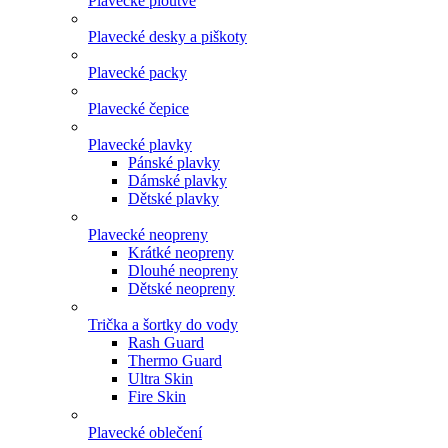
Plavecké ploutve
Plavecké desky a piškoty
Plavecké packy
Plavecké čepice
Plavecké plavky
Pánské plavky
Dámské plavky
Dětské plavky
Plavecké neopreny
Krátké neopreny
Dlouhé neopreny
Dětské neopreny
Trička a šortky do vody
Rash Guard
Thermo Guard
Ultra Skin
Fire Skin
Plavecké oblečení