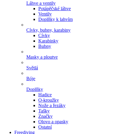
Láhve a ventily
Potápěčské láhve
Ventily
Doplňky k lahvím
Cívky, bubny, karabiny
Cívky
Karabinky
Bubny
Masky a ploutve
Světlá
Bóje
Doplňky
Hadice
O-kroužky
Nože a řezáky
Tašky
Značky
Olovo a opasky
Ostatní
Freediving