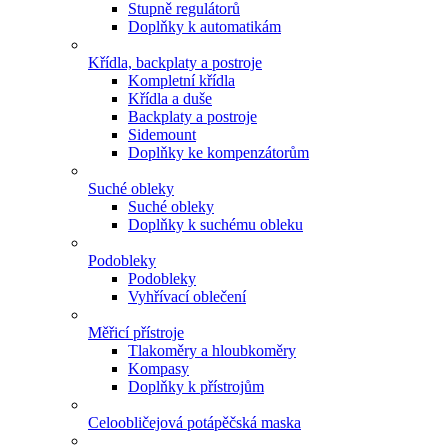
Stupně regulátorů
Doplňky k automatikám
Křídla, backplaty a postroje
Kompletní křídla
Křídla a duše
Backplaty a postroje
Sidemount
Doplňky ke kompenzátorům
Suché obleky
Suché obleky
Doplňky k suchému obleku
Podobleky
Podobleky
Vyhřívací oblečení
Měřicí přístroje
Tlakoměry a hloubkoměry
Kompasy
Doplňky k přístrojům
Celoobličejová potápěčská maska