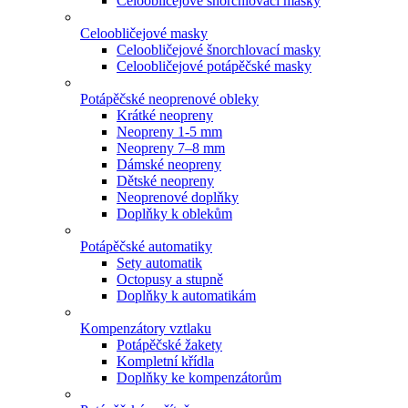
Celoobličejové šnorchlovací masky
Celoobličejové masky
Celoobličejové šnorchlovací masky
Celoobličejové potápěčské masky
Potápěčské neoprenové obleky
Krátké neopreny
Neopreny 1-5 mm
Neopreny 7–8 mm
Dámské neopreny
Dětské neopreny
Neoprenové doplňky
Doplňky k oblekům
Potápěčské automatiky
Sety automatik
Octopusy a stupně
Doplňky k automatikám
Kompenzátory vztlaku
Potápěčské žakety
Kompletní křídla
Doplňky ke kompenzátorům