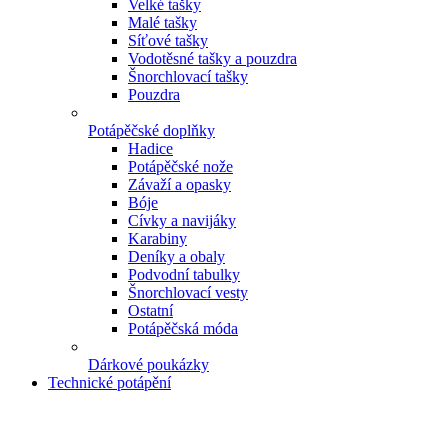
Velké tašky
Malé tašky
Síťové tašky
Vodotěsné tašky a pouzdra
Šnorchlovací tašky
Pouzdra
Potápěčské doplňky
Hadice
Potápěčské nože
Závaží a opasky
Bóje
Cívky a navijáky
Karabiny
Deníky a obaly
Podvodní tabulky
Šnorchlovací vesty
Ostatní
Potápěčská móda
Dárkové poukázky
Technické potápění