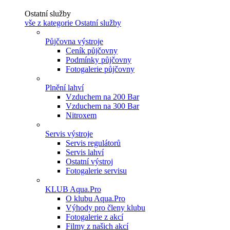
Ostatní služby
vše z kategorie Ostatní služby
Půjčovna výstroje
Ceník půjčovny
Podmínky půjčovny
Fotogalerie půjčovny
Plnění lahví
Vzduchem na 200 Bar
Vzduchem na 300 Bar
Nitroxem
Servis výstroje
Servis regulátorů
Servis lahví
Ostatní výstroj
Fotogalerie servisu
KLUB Aqua.Pro
O klubu Aqua.Pro
Výhody pro členy klubu
Fotogalerie z akcí
Filmy z našich akcí