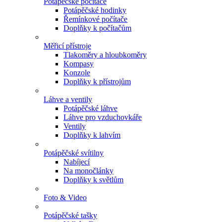
Potápěčské počítače
Potápěčské hodinky
Řemínkové počítače
Doplňky k počítačům
Měřicí přístroje
Tlakoměry a hloubkoměry
Kompasy
Konzole
Doplňky k přístrojům
Láhve a ventily
Potápěčské láhve
Láhve pro vzduchovkáře
Ventily
Doplňky k lahvím
Potápěčské svítilny
Nabíjecí
Na monočlánky
Doplňky k světlům
Foto & Video
Potápěčské tašky