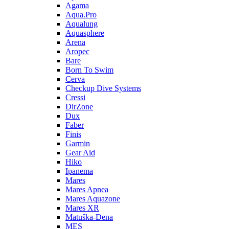
Agama
Aqua.Pro
Aqualung
Aquasphere
Arena
Aropec
Bare
Born To Swim
Cerva
Checkup Dive Systems
Cressi
DirZone
Dux
Faber
Finis
Garmin
Gear Aid
Hiko
Ipanema
Mares
Mares Apnea
Mares Aquazone
Mares XR
Matuška-Dena
MES