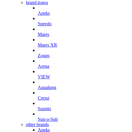
brand-logos
Apeks
Speedo
Mares
Mares XR
Zoggs
Arena
VIEW
Aqualung
Cressi
Suunto
Sun-o-Sub
other brands
Apeks