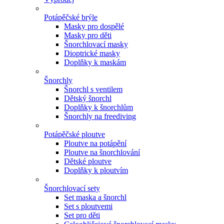
Potápěčské brýle
Masky pro dospělé
Masky pro děti
Šnorchlovací masky
Dioptrické masky
Doplňky k maskám
Šnorchly
Šnorchl s ventilem
Dětský šnorchl
Doplňky k šnorchlům
Šnorchly na freediving
Potápěčské ploutve
Ploutve na potápění
Ploutve na šnorchlování
Dětské ploutve
Doplňky k ploutvím
Šnorchlovací sety
Set maska a šnorchl
Set s ploutvemi
Set pro děti