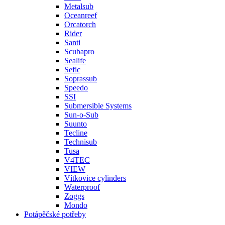
Metalsub
Oceanreef
Orcatorch
Rider
Santi
Scubapro
Sealife
Sefic
Soprassub
Speedo
SSI
Submersible Systems
Sun-o-Sub
Suunto
Tecline
Technisub
Tusa
V4TEC
VIEW
Vítkovice cylinders
Waterproof
Zoggs
Mondo
Potápěčské potřeby