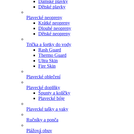
Dámské plavky
Dětské plavky
Plavecké neopreny
Krátké neopreny
Dlouhé neopreny
Dětské neopreny
Trička a šortky do vody
Rash Guard
Thermo Guard
Ultra Skin
Fire Skin
Plavecké oblečení
Plavecké doplňky
Špunty a kolíčky
Plavecké bóje
Plavecké tašky a vaky
Ručníky a ponča
Plážová obuv