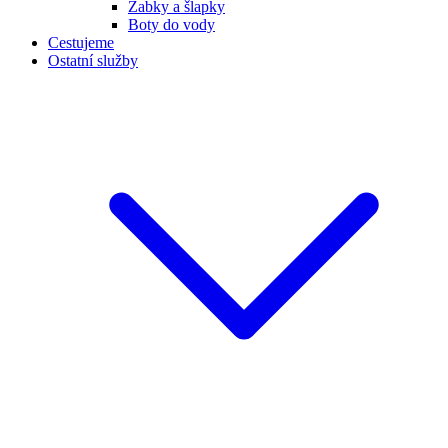
Žabky a šlapky
Boty do vody
Cestujeme
Ostatní služby