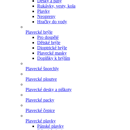
Desky a pásy
Rukávky, vesty, kola
Plavky
Neopreny
Hračky do vody
Plavecké brýle
Pro dospělé
Dětské brýle
Dioptrické brýle
Plavecké masky
Doplňky k brýlím
Plavecké šnorchly
Plavecké ploutve
Plavecké desky a piškoty
Plavecké packy
Plavecké čepice
Plavecké plavky
Pánské plavky