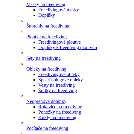
Masky na freediving
Freedivingové masky
Doplňky
Šnorchly na freediving
Ploutve na freediving
Freedivingové ploutve
Doplňky k freediving ploutvím
Sety na freediving
Obleky na freediving
Freedivingové obleky
Spearfishingové obleky
Vesty na freediving
Šortky na freediving
Neoprenové doplňky
Rukavice na freediving
Ponožky na freediving
Kukly na freediving
Počítače na freediving