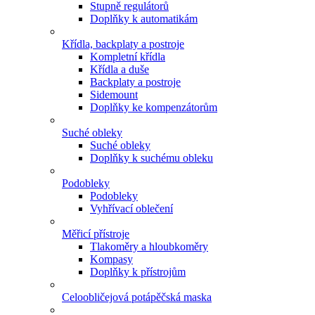
Stupně regulátorů
Doplňky k automatikám
Křídla, backplaty a postroje
Kompletní křídla
Křídla a duše
Backplaty a postroje
Sidemount
Doplňky ke kompenzátorům
Suché obleky
Suché obleky
Doplňky k suchému obleku
Podobleky
Podobleky
Vyhřívací oblečení
Měřicí přístroje
Tlakoměry a hloubkoměry
Kompasy
Doplňky k přístrojům
Celoobličejová potápěčská maska