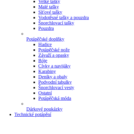
Velké tašky
Malé tašky
Síťové tašky
Vodotěsné tašky a pouzdra
Šnorchlovací tašky
Pouzdra
Potápěčské doplňky
Hadice
Potápěčské nože
Závaží a opasky
Bóje
Cívky a navijáky
Karabiny
Deníky a obaly
Podvodní tabulky
Šnorchlovací vesty
Ostatní
Potápěčská móda
Dárkové poukázky
Technické potápění