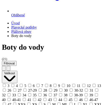
Oblíbené
Úvod
Plavecké potřeby
Plážová obuv
Boty do vody
Boty do vody
(21)
Filtrovat
Velikost
3
4
5
6
7
8
9
10
11
12
13
26
27
27-29
28
29
30
30-32
31
32
33
34
35
36
37
38
38-39
39
40
40-41
41
42
43
44
45
46
46-47
47
XXS
XS
S
M
ML
L
XL
XXL