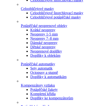
Celoobličejové šnorchlovací masky
Celoobličejové masky
Celoobličejové šnorchlovací masky
Celoobličejové potápěčské masky
Potápěčské neoprenové obleky
Krátké neopreny
Neopreny 1-5 mm
Neopreny 7–8 mm
Dámské neopreny
Dětské neopreny
Neoprenové doplňky
Doplňky k oblekům
Potápěčské automatiky
Sety automatik
Octopusy a stupně
Doplňky k automatikám
Kompenzátory vztlaku
Potápěčské žakety
Kompletní křídla
Doplňky ke kompenzátorům