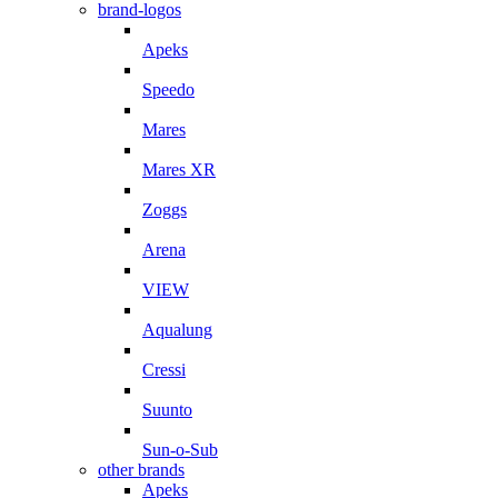
brand-logos
Apeks
Speedo
Mares
Mares XR
Zoggs
Arena
VIEW
Aqualung
Cressi
Suunto
Sun-o-Sub
other brands
Apeks