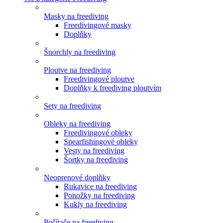
Masky na freediving
Freedivingové masky
Doplňky
Šnorchly na freediving
Ploutve na freediving
Freedivingové ploutve
Doplňky k freediving ploutvím
Sety na freediving
Obleky na freediving
Freedivingové obleky
Spearfishingové obleky
Vesty na freediving
Šortky na freediving
Neoprenové doplňky
Rukavice na freediving
Ponožky na freediving
Kukly na freediving
Počítače na freediving