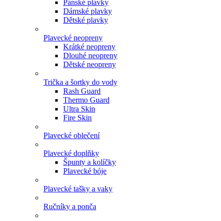
Pánské plavky
Dámské plavky
Dětské plavky
Plavecké neopreny
Krátké neopreny
Dlouhé neopreny
Dětské neopreny
Trička a šortky do vody
Rash Guard
Thermo Guard
Ultra Skin
Fire Skin
Plavecké oblečení
Plavecké doplňky
Špunty a kolíčky
Plavecké bóje
Plavecké tašky a vaky
Ručníky a ponča