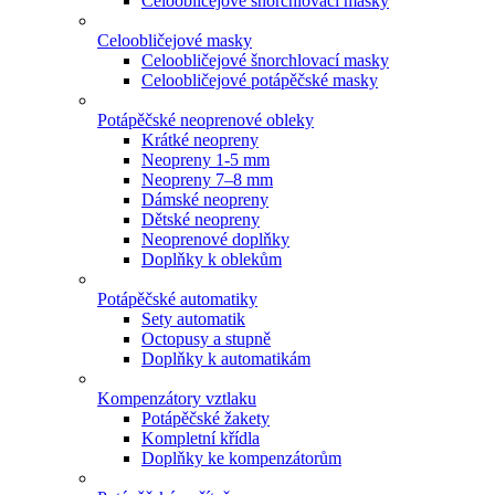
Celoobličejové šnorchlovací masky
Celoobličejové masky
Celoobličejové šnorchlovací masky
Celoobličejové potápěčské masky
Potápěčské neoprenové obleky
Krátké neopreny
Neopreny 1-5 mm
Neopreny 7–8 mm
Dámské neopreny
Dětské neopreny
Neoprenové doplňky
Doplňky k oblekům
Potápěčské automatiky
Sety automatik
Octopusy a stupně
Doplňky k automatikám
Kompenzátory vztlaku
Potápěčské žakety
Kompletní křídla
Doplňky ke kompenzátorům