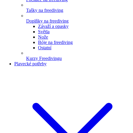
Tašky na freediving
Doplňky na freediving
Závaží a opasky
Světla
Nože
Bóje na freediving
Ostatní
Kurzy Freedivingu
Plavecké potřeby