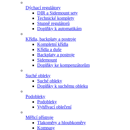
Dýchací regulátory
DIR a Sidemount sety
Technické komplety
Stupně regulátorů
Doplňky k automatikám
Křídla, backplaty a postroje
Kompletní křídla
Křídla a duše
Backplaty a postroje
Sidemount
Doplňky ke kompenzátorům
Suché obleky
Suché obleky
Doplňky k suchému obleku
Podobleky
Podobleky
Vyhřívací oblečení
Měřicí přístroje
Tlakoměry a hloubkoměry
Kompasy