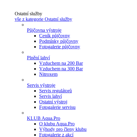
Ostatní služby
vše z kategorie Ostatní služby
Půjčovna výstroje
Ceník půjčovny
Podmínky půjčovny
Fotogalerie půjčovny
Plnění lahví
Vzduchem na 200 Bar
Vzduchem na 300 Bar
Nitroxem
Servis výstroje
Servis regulátorů
Servis lahví
Ostatní výstroj
Fotogalerie servisu
KLUB Aqua.Pro
O klubu Aqua.Pro
Výhody pro členy klubu
Fotogalerie z akcí