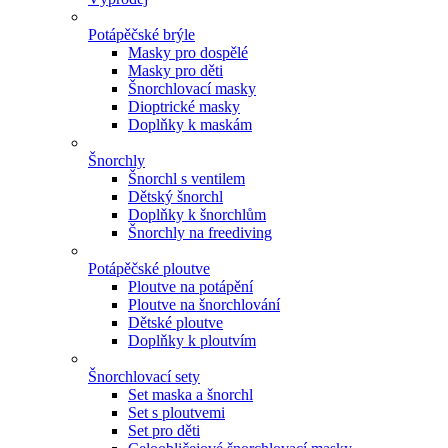
Potápěčské brýle
Masky pro dospělé
Masky pro děti
Šnorchlovací masky
Dioptrické masky
Doplňky k maskám
Šnorchly
Šnorchl s ventilem
Dětský šnorchl
Doplňky k šnorchlům
Šnorchly na freediving
Potápěčské ploutve
Ploutve na potápění
Ploutve na šnorchlování
Dětské ploutve
Doplňky k ploutvím
Šnorchlovací sety
Set maska a šnorchl
Set s ploutvemi
Set pro děti