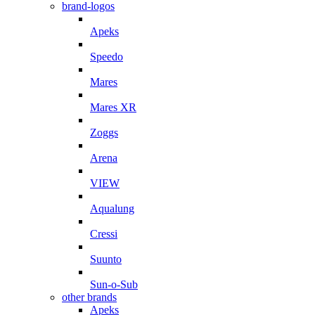
brand-logos
Apeks
Speedo
Mares
Mares XR
Zoggs
Arena
VIEW
Aqualung
Cressi
Suunto
Sun-o-Sub
other brands
Apeks