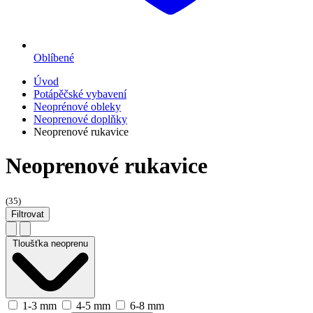
Oblíbené
Úvod
Potápěčské vybavení
Neoprénové obleky
Neoprenové doplňky
Neoprenové rukavice
Neoprenové rukavice
(35)
Filtrovat
Tloušťka neoprenu
1-3 mm
4-5 mm
6-8 mm