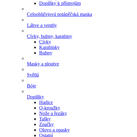
Doplňky k přístrojům
Celoobličejová potápěčská maska
Láhve a ventily
Cívky, bubny, karabiny
Cívky
Karabinky
Bubny
Masky a ploutve
Světlá
Bóje
Doplňky
Hadice
O-kroužky
Nože a řezáky
Tašky
Značky
Olovo a opasky
Ostatní