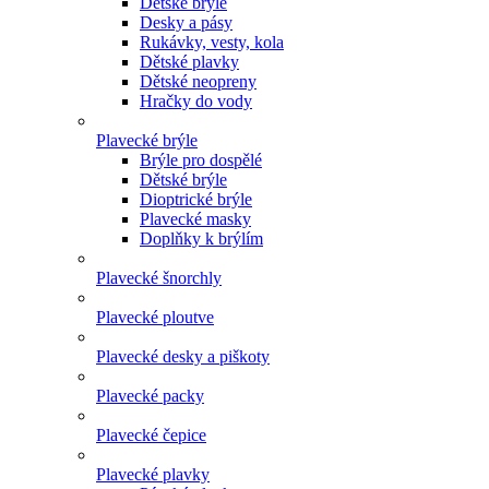
Dětské brýle
Desky a pásy
Rukávky, vesty, kola
Dětské plavky
Dětské neopreny
Hračky do vody
Plavecké brýle
Brýle pro dospělé
Dětské brýle
Dioptrické brýle
Plavecké masky
Doplňky k brýlím
Plavecké šnorchly
Plavecké ploutve
Plavecké desky a piškoty
Plavecké packy
Plavecké čepice
Plavecké plavky