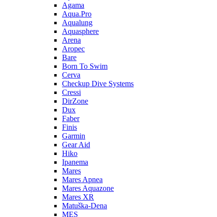
Agama
Aqua.Pro
Aqualung
Aquasphere
Arena
Aropec
Bare
Born To Swim
Cerva
Checkup Dive Systems
Cressi
DirZone
Dux
Faber
Finis
Garmin
Gear Aid
Hiko
Ipanema
Mares
Mares Apnea
Mares Aquazone
Mares XR
Matuška-Dena
MES