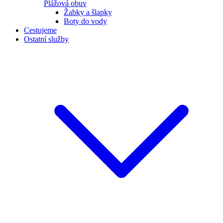
Plážová obuv
Žabky a šlapky
Boty do vody
Cestujeme
Ostatní služby