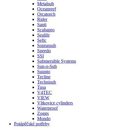
Metalsub
Oceanreef
Orcatorch
Rider
Santi
Scubapro
Sealife
Sefic
Soprassub
Speedo
SSI
Submersible Systems
Sun-o-Sub
Suunto
Tecline
Technisub
Tusa
V4TEC
VIEW
Vítkovice cylinders
Waterproof
Zoggs
Mondo
Potápěčské potřeby