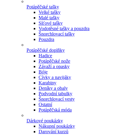
Potápěčské tašky
Velké tašky
Malé tašky
Síťové tašky
Vodotěsné tašky a pouzdra
Šnorchlovací tašky
Pouzdra
Potápěčské doplňky
Hadice
Potápěčské nože
Závaží a opasky
Bóje
Cívky a navijáky
Karabiny
Deníky a obaly
Podvodní tabulky
Šnorchlovací vesty
Ostatní
Potápěčská móda
Dárkové poukázky
Nákupní poukázky
Darování kurzů