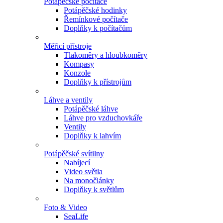
Potápěčské počítače
Potápěčské hodinky
Řemínkové počítače
Doplňky k počítačům
Měřicí přístroje
Tlakoměry a hloubkoměry
Kompasy
Konzole
Doplňky k přístrojům
Láhve a ventily
Potápěčské láhve
Láhve pro vzduchovkáře
Ventily
Doplňky k lahvím
Potápěčské svítilny
Nabíjecí
Video světla
Na monočlánky
Doplňky k světlům
Foto & Video
SeaLife